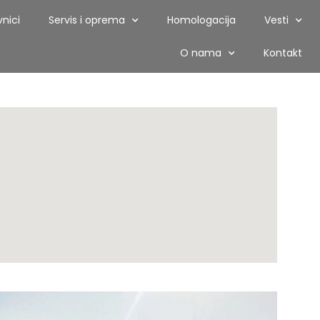
nici
Servis i oprema
Homologacija
Vesti
O nama
Kontakt