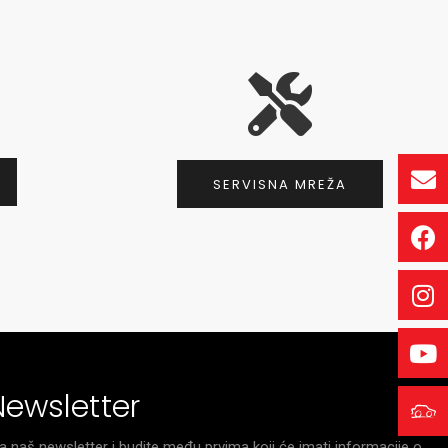
SERVISNA MREŽA
Newsletter
za naš newsletter i budite među prvima koji će imati informacije o