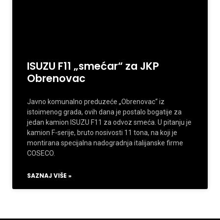
ISUZU F11 „smećar“ za JKP
Obrenovac
Javno komunalno preduzeće „Obrenovac“ iz
istoimenog grada, ovih dana je postalo bogatije za
jedan kamion ISUZU F11 za odvoz smeća. U pitanju je
kamion F-serije, bruto nosivosti 11 tona, na koji je
montirana specijalna nadogradnja italijanske firme
COSECO.
SAZNAJ VIŠE »