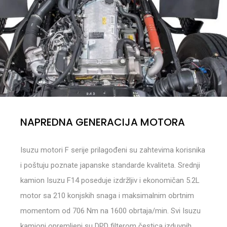
NAPREDNA GENERACIJA MOTORA
Isuzu motori F serije prilagođeni su zahtevima korisnika
i poštuju poznate japanske standarde kvaliteta. Srednji
kamion Isuzu F14 poseduje izdržljiv i ekonomičan 5.2L
motor sa 210 konjskih snaga i maksimalnim obrtnim
momentom od 706 Nm na 1600 obrtaja/min. Svi Isuzu
kamioni opremljeni su DPD filterom čestica izduvnih