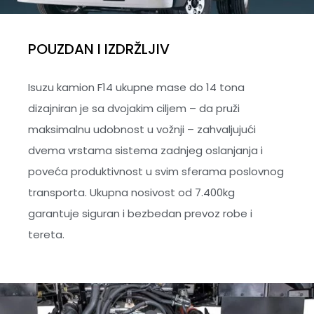
POUZDAN I IZDRŽLJIV
Isuzu kamion F14 ukupne mase do 14 tona
dizajniran je sa dvojakim ciljem – da pruži
maksimalnu udobnost u vožnji – zahvaljujući
dvema vrstama sistema zadnjeg oslanjanja i
poveća produktivnost u svim sferama poslovnog
transporta. Ukupna nosivost od 7.400kg
garantuje siguran i bezbedan prevoz robe i
tereta.