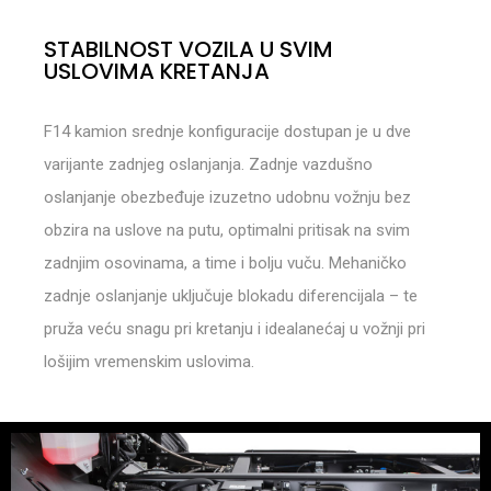
STABILNOST VOZILA U SVIM
USLOVIMA KRETANJA
F14 kamion srednje konfiguracije dostupan je u dve
varijante zadnjeg oslanjanja. Zadnje vazdušno
oslanjanje obezbeđuje izuzetno udobnu vožnju bez
obzira na uslove na putu, optimalni pritisak na svim
zadnjim osovinama, a time i bolju vuču. Mehaničko
zadnje oslanjanje uključuje blokadu diferencijala – te
pruža veću snagu pri kretanju i idealanećaj u vožnji pri
lošijim vremenskim uslovima.