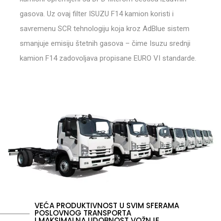
gasova. Uz ovaj filter ISUZU F14 kamion koristi i
savremenu SCR tehnologiju koja kroz AdBlue sistem
smanjuje emisiju štetnih gasova – čime Isuzu srednji
kamion F14 zadovoljava propisane EURO VI standarde.
VEĆA PRODUKTIVNOST U SVIM SFERAMA
POSLOVNOG TRANSPORTA
I MAKSIMALNA UDOBNOST VOŽNJE