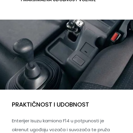
PRAKTIČNOST I UDOBNOST
Enterijer Isuzu kamiona F14 u potpunosti je
okrenut ugođaju vozača i suvozača te pruža