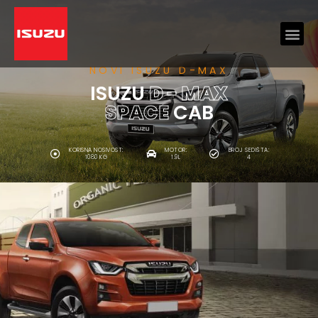
NOVI ISUZU D-MAX
ISUZU
D - MAX
SPACE
CAB
KORISNA NOSIVOST:
MOTOR:
BROJ SEDIŠTA:
1080 KG
1.9L
4