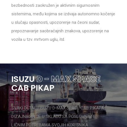
bezbednosti zaokružen je aktivnim sigurnosnim
sistemima, među kojima se izdvaja autonomno kočenje
u slučaju opasnosti, upozorenje na čeoni sudar,
prepoznavanje saobraćajnih znakova, upozorenje na
vozila u tzv. mrtvom uglu, itd.
ISUZU
D - MAX SPACE
CAB PIKAP
SVAKI DETALJ ISUZU D-MAX SPACE CAB PIKAPA
DIZAJNIRAN JE U SKLADU SA POSLOVNIM I
LIČNIM POTREBAMA SVOJIH KORISNIKA