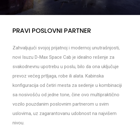
PRAVI POSLOVNI PARTNER
Zahvaljujući svojoj prijatnoj i modernoj unutrašnjosti,
novi Isuzu D-Max Space Cab je idealno rešenje za
svakodnevnu upotrebu u poslu, bilo da ona uključuje
prevoz većeg prtljaga, robe ili alata. Kabinska
konfiguracija od četiri mesta za sedenje u kombinaciji
sa nosivošću od jedne tone, čine ovo multipraktično
vozilo pouzdanim poslovnim partnerom u svim
uslovima, uz zagarantovanu udobnost na najvišem
nivou.