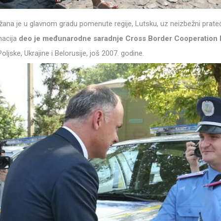
ana je u glavnom gradu pomenute regije, Lutsku, uz neizbežni prateć
nacija
deo je međunarodne saradnje Cross Border Cooperatio
ske, Ukrajine i Belorusije, još 2007. godine.