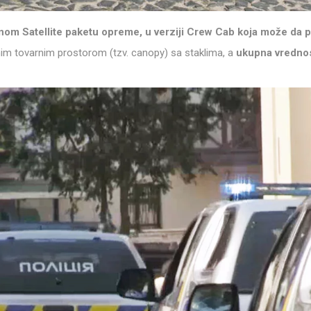
nom Satellite paketu opreme, u verziji Crew Cab koja može da p
nim tovarnim prostorom (tzv. canopy) sa staklima, a
ukupna vrednost