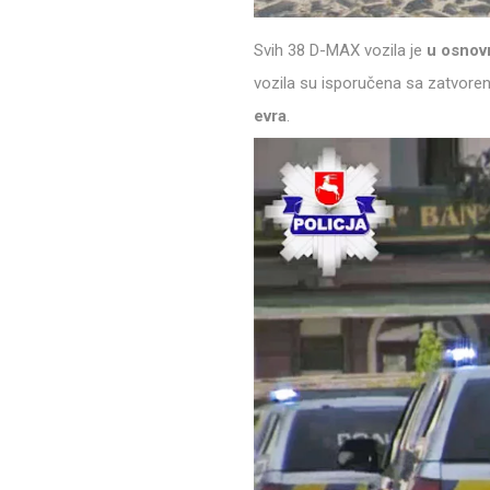
Svih 38 D-MAX vozila je
u osnov
vozila su isporučena sa zatvore
evra
.