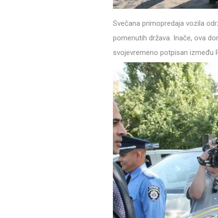
Svečana primopredaja vozila održ
pomenutih država. Inače, ova do
svojevremeno potpisan između Polj