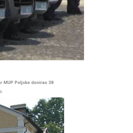
je
MUP Poljske donirao 38
a.