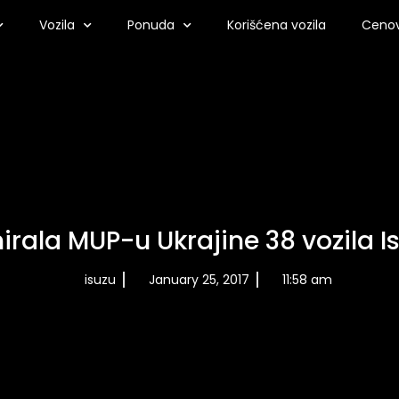
Vozila
Ponuda
Korišćena vozila
Cenov
nirala MUP-u Ukrajine 38 vozila 
isuzu
January 25, 2017
11:58 am