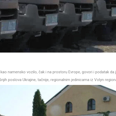
kao namensko vozilo, čak i na prostoru Evrope, govori i podatak da 
njih poslova Ukrajine, tačnije, regionalnim jedinicama iz Volyn region