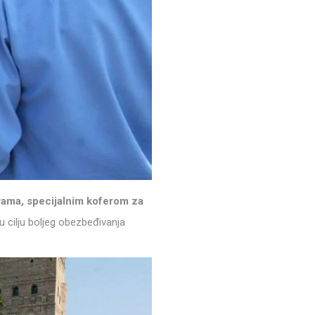
erama, specijalnim koferom za
u cilju boljeg obezbeđivanja