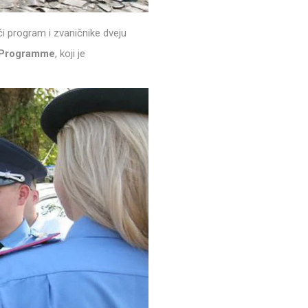
i program i zvaničnike dveju
n Programme
, koji je