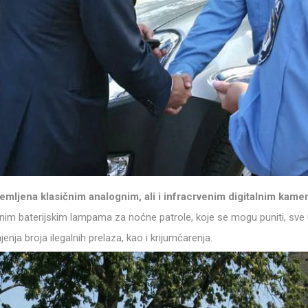
emljena klasičnim analognim, ali i infracrvenim digitalnim kam
žnim baterijskim lampama za noćne patrole, koje se mogu puniti, sve 
enja broja ilegalnih prelaza, kao i krijumčarenja.