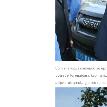
Donirana vozila namenski su
opr
potrebe forenzičara
, kao i sna
poljsko-ukrajinske granice i smanj