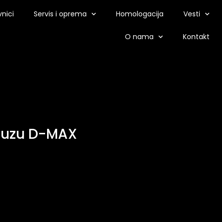
nici
Servis i oprema
Homologacija
Vesti
O nama
Kontakt
Isuzu D-MAX