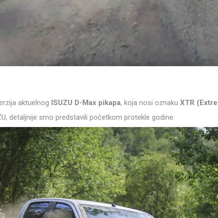
verzija aktuelnog
ISUZU D-Max pikapa
, koja nosi oznaku
XTR (Extr
ZU
, detaljnije smo predstavili početkom protekle godine.