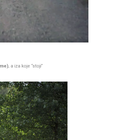
eme)
, a iza koje “stoji”