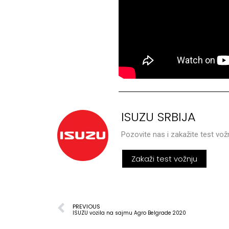
ISUZU SRBIJA
Pozovite nas i zakažite test vož
Zakaži test vožnju
PREVIOUS
ISUZU vozila na sajmu Agro Belgrade 2020