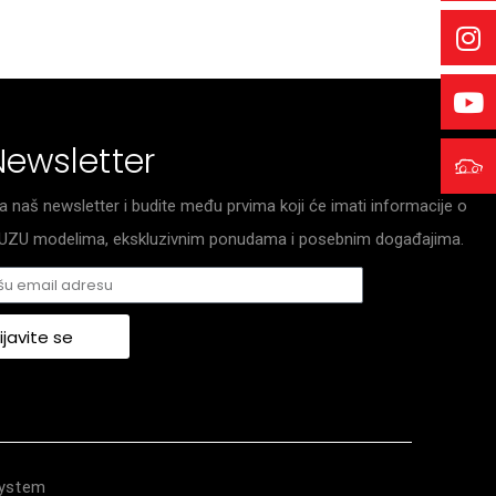
Newsletter
za naš newsletter i budite među prvima koji će imati informacije o
ISUZU modelima, ekskluzivnim ponudama i posebnim događajima.
ijavite se
System