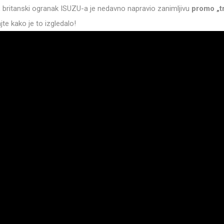
britanski ogranak ISUZU-a je nedavno napravio zanimljivu
promo „t
jte kako je to izgledalo!