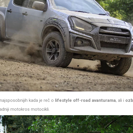
 najsposobnijih kada je reč o
lifestyle off-road avanturama
, ali i
ozb
adniji motokros motocikli.