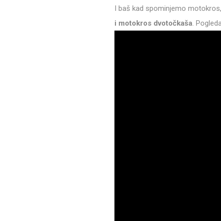
I baš kad spominjemo motokros, 
i motokros dvotočkaša
. Pogleda