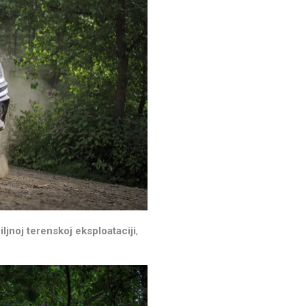
iljnoj terenskoj eksploataciji
,