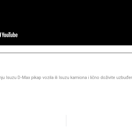
nju Isuzu D-Max pikap vozila ili Isuzu kamiona i lično doživite uzbuđ