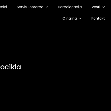
nici
Servis i oprema
Homologacija
Vesti
O nama
Kontakt
ocikla