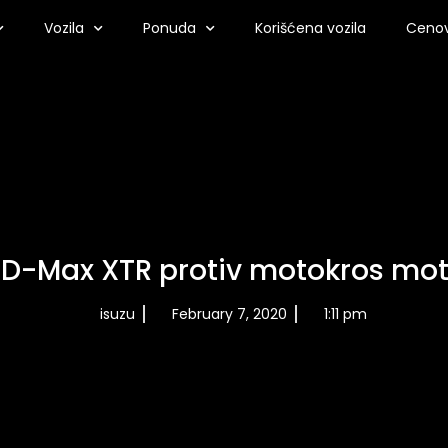
Vozila
Ponuda
Korišćena vozila
Cenov
 D-Max XTR protiv motokros mot
isuzu
February 7, 2020
1:11 pm