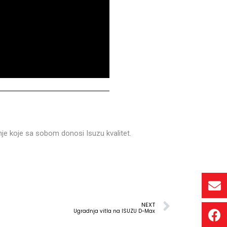
enje koje sa sobom donosi Isuzu kvalitet.
NEXT
Ugradnja vitla na ISUZU D-Max