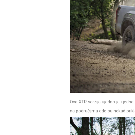
Ova XTR verzija ujedno je i jedna
na područjima gde su nekad prikl