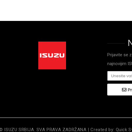
Prijavite se 
najnovijim 
Pr
© ISUZU SRBIJA. SVA PRAVA ZADRŽANA | Created by:
Quick 