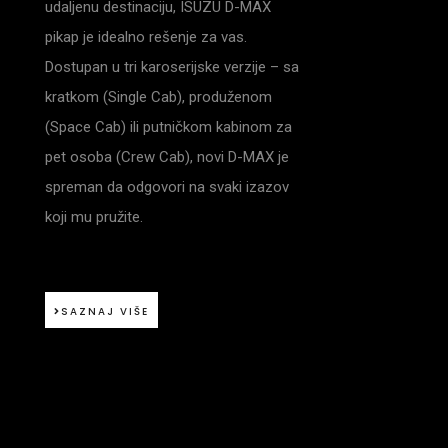
udaljenu destinaciju, ISUZU D-MAX
pikap je idealno rešenje za vas.
Dostupan u tri karoserijske verzije – sa
kratkom (Single Cab), produženom
(Space Cab) ili putničkom kabinom za
pet osoba (Crew Cab), novi D-MAX je
spreman da odgovori na svaki izazov
koji mu pružite.
SAZNAJ VIŠE