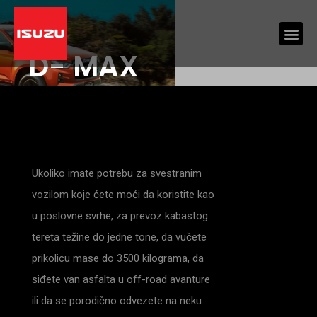
D- MAX
Ukoliko imate potrebu za svestranim
vozilom koje ćete moći da koristite kao
u poslovne svrhe, za prevoz kabastog
tereta težine do jedne tone, da vučete
prikolicu mase do 3500 kilograma, da
siđete van asfalta u off-road avanture
ili da se porodično odvezete na neku