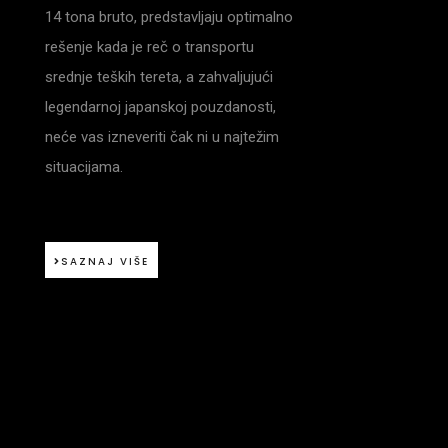
14 tona bruto, predstavljaju optimalno
rešenje kada je reč o transportu
srednje teških tereta, a zahvaljujući
legendarnoj japanskoj pouzdanosti,
neće vas izneveriti čak ni u najtežim
situacijama.
SAZNAJ VIŠE