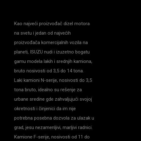
Kao najveći proizvođač dizel motora
na svetu i jedan od najvećih
proizvođača komercijalnih vozila na
planeti, ISUZU nudi i izuzetno bogatu
gamu modela lakih i srednjih kamiona,
bruto nosivosti od 3,5 do 14 tona.
Laki kamioni N-serije, nosivosti do 3,5
tona bruto, idealno su rešenje za
urbane sredine gde zahvaljujući svojoj
okretnosti i činjenici da im nije
potrebna posebna dozvola za ulazak u
grad, jesu nezamenljivi, marljivi radnici.
Kamione F-serije, nosivosti od 11 do