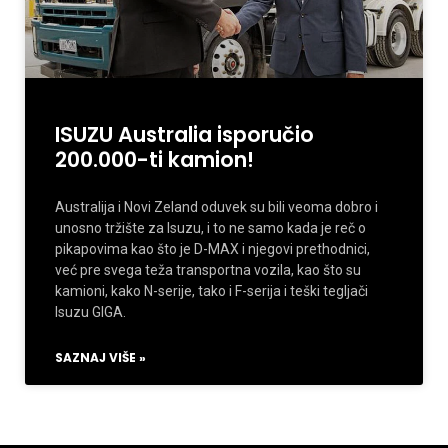
ISUZU Australia isporučio
200.000-ti kamion!
Australija i Novi Zeland oduvek su bili veoma dobro i
unosno tržište za Isuzu, i to ne samo kada je reč o
pikapovima kao što je D-MAX i njegovi prethodnici,
već pre svega teža transportna vozila, kao što su
kamioni, kako N-serije, tako i F-serija i teški tegljači
Isuzu GIGA.
SAZNAJ VIŠE »