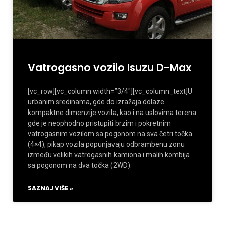
Vatrogasno vozilo Isuzu D-Max
[vc_row][vc_column width=”3/4″][vc_column_text]U
urbanim sredinama, gde do izražaja dolaze
kompaktne dimenzije vozila, kao i na uslovima terena
gde je neophodno pristupiti brzim i pokretnim
vatrogasnim vozilom sa pogonom na sva četri točka
(4×4), pikap vozila popunjavaju odbrambenu zonu
između velikih vatrogasnih kamiona i malih kombija
sa pogonom na dva točka (2WD).
SAZNAJ VIŠE »