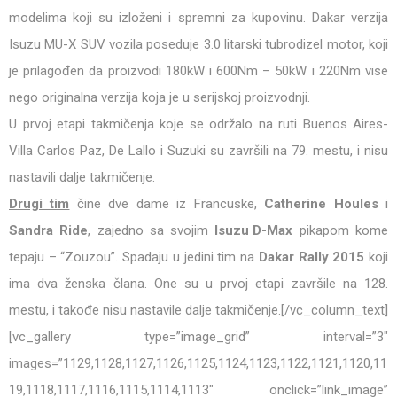
modelima koji su izloženi i spremni za kupovinu. Dakar verzija
Isuzu MU-X SUV vozila poseduje 3.0 litarski tubrodizel motor, koji
je prilagođen da proizvodi 180kW i 600Nm – 50kW i 220Nm vise
nego originalna verzija koja je u serijskoj proizvodnji.
U prvoj etapi takmičenja koje se održalo na ruti Buenos Aires-
Villa Carlos Paz, De Lallo i Suzuki su završili na 79. mestu, i nisu
nastavili dalje takmičenje.
Drugi tim
čine dve dame iz Francuske,
Catherine Houles
i
Sandra Ride
, zajedno sa svojim
Isuzu D-Max
pikapom kome
tepaju – “Zouzou”. Spadaju u jedini tim na
Dakar Rally 2015
koji
ima dva ženska člana. One su u prvoj etapi završile na 128.
mestu, i takođe nisu nastavile dalje takmičenje.[/vc_column_text]
[vc_gallery type=”image_grid” interval=”3″
images=”1129,1128,1127,1126,1125,1124,1123,1122,1121,1120,11
19,1118,1117,1116,1115,1114,1113″ onclick=”link_image”