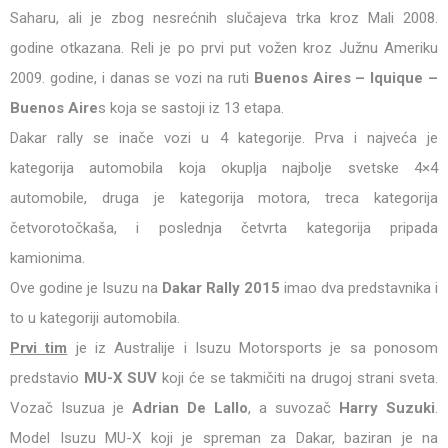
Saharu, ali je zbog nesrećnih slučajeva trka kroz Mali 2008.
godine otkazana. Reli je po prvi put vožen kroz Južnu Ameriku
2009. godine, i danas se vozi na ruti
Buenos Aires – Iquique –
Buenos Aire
s koja se sastoji iz 13 etapa.
Dakar rally se inače vozi u 4 kategorije. Prva i najveća je
kategorija automobila koja okuplja najbolje svetske 4×4
automobile, druga je kategorija motora, treca kategorija
četvorotočkaša, i poslednja četvrta kategorija pripada
kamionima.
Ove godine je Isuzu na
Dakar Rally 2015
imao dva predstavnika i
to u kategoriji automobila.
Prvi tim
je iz Australije i Isuzu Motorsports je sa ponosom
predstavio
MU-X SUV
koji će se takmičiti na drugoj strani sveta.
Vozač Isuzua je
Adrian De Lallo
, a suvozač
Harry Suzuki
.
Model Isuzu MU-X koji je spreman za Dakar, baziran je na