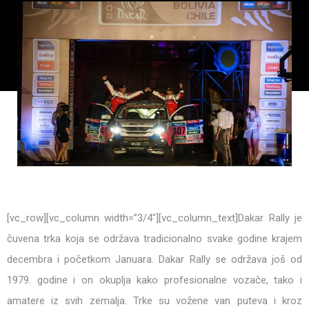
[vc_row][vc_column width=”3/4″][vc_column_text]Dakar Rally je
čuvena trka koja se održava tradicionalno svake godine krajem
decembra i početkom Januara. Dakar Rally se održava još od
1979. godine i on okuplja kako profesionalne vozače, tako i
amatere iz svih zemalja. Trke su vožene van puteva i kroz