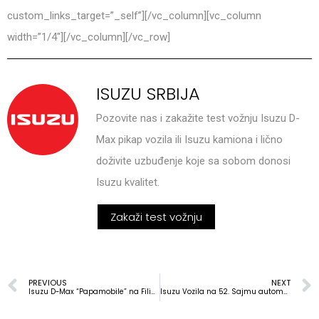
custom_links_target=”_self”][/vc_column][vc_column
width=”1/4″][/vc_column][/vc_row]
ISUZU SRBIJA
Pozovite nas i zakažite test vožnju Isuzu D-
Max pikap vozila ili Isuzu kamiona i lično
doživite uzbuđenje koje sa sobom donosi
Isuzu kvalitet.
Zakaži test vožnju
PREVIOUS
NEXT
Isuzu D-Max “Papamobile” na Filipinima
Isuzu Vozila na 52. Sajmu automobila u Beogradu