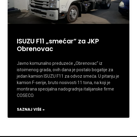
ISUZU F11 „smećar“ za JKP
Obrenovac
Javno komunalno preduzeće „Obrenovac“ iz
istoimenog grada, ovih dana je postalo bogatije za
jedan kamion ISUZU F11 za odvoz smeća. U pitanju je
kamion F-serije, bruto nosivosti 11 tona, na koji je
montirana specijalna nadogradnja italijanske firme
COSECO.
SAZNAJ VIŠE »