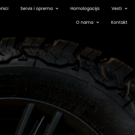
nici
Servis i oprema
Homologacija
Vesti
O nama
Kontakt