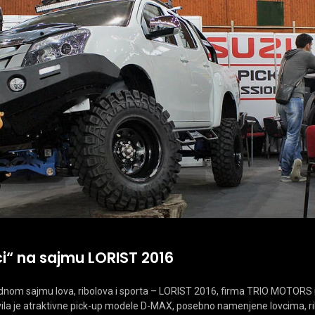
ci“ na sajmu LORIST 2016
m sajmu lova, ribolova i sporta – LORIST 2016, firma TRIO MOTORS i
vila je atraktivne pick-up modele D-MAX, posebno namenjene lovcima, rib