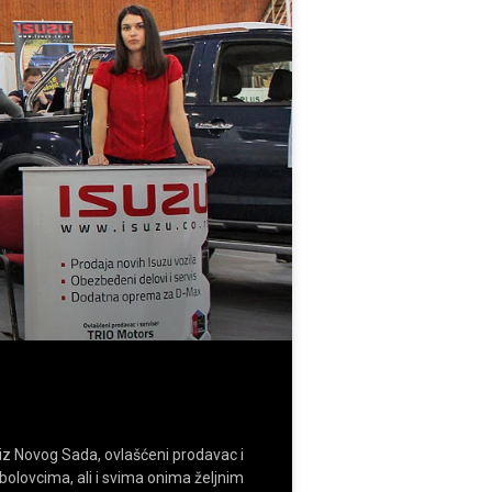
z Novog Sada, ovlašćeni prodavac i
olovcima, ali i svima onima željnim