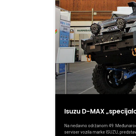
Isuzu D-MAX „specijal
Na nedavno održanom 49. Međunarodno
serviser vozila marke ISUZU, predsta