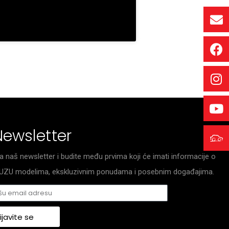
Newsletter
za naš newsletter i budite među prvima koji će imati informacije o
ISUZU modelima, ekskluzivnim ponudama i posebnim događajima.
ijavite se