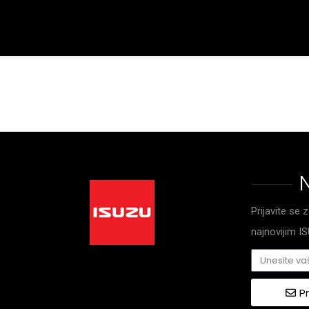
Prijavite se 
najnovijim 
Pr