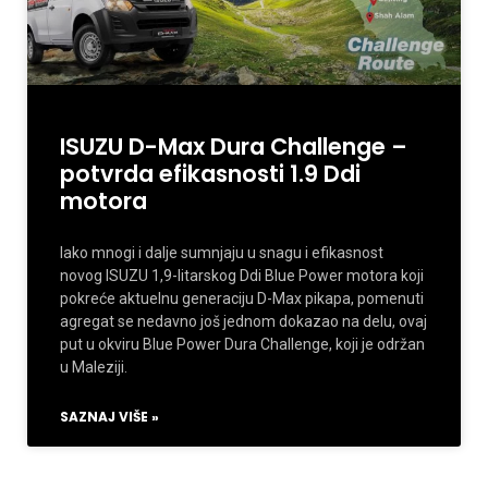
ISUZU D-Max Dura Challenge –
potvrda efikasnosti 1.9 Ddi
motora
Iako mnogi i dalje sumnjaju u snagu i efikasnost
novog ISUZU 1,9-litarskog Ddi Blue Power motora koji
pokreće aktuelnu generaciju D-Max pikapa, pomenuti
agregat se nedavno još jednom dokazao na delu, ovaj
put u okviru Blue Power Dura Challenge, koji je održan
u Maleziji.
SAZNAJ VIŠE »