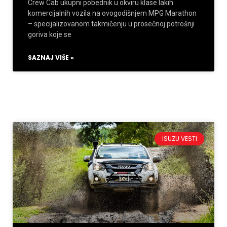
Crew Cab ukupni pobednik u okviru klase lakih
komercijalnih vozila na ovogodišnjem MPG Marathon
– specijalizovanom takmičenju u prosečnoj potrošnji
goriva koje se
SAZNAJ VIŠE »
ISUZU VESTI