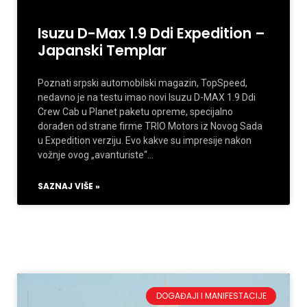
Isuzu D-Max 1.9 Ddi Expedition –
Japanski Templar
Poznati srpski automobilski magazin, TopSpeed,
nedavno je na testu imao novi Isuzu D-MAX 1.9 Ddi
Crew Cab u Planet paketu opreme, specijalno
dorađen od strane firme TRIO Motors iz Novog Sada
u Expedition verziju. Evo kakve su impresije nakon
vožnje ovog „avanturiste“…
SAZNAJ VIŠE »
DOGAĐAJI I MANIFESTACIJE