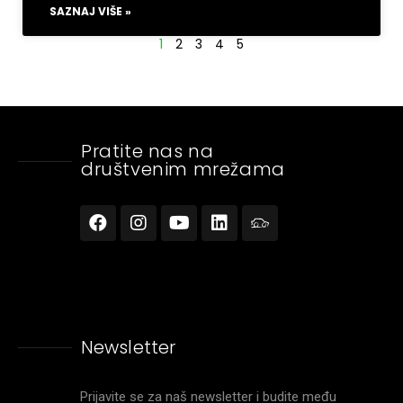
SAZNAJ VIŠE »
1
2
3
4
5
Pratite nas na
društvenim mrežama
Newsletter
Prijavite se za naš newsletter i budite među