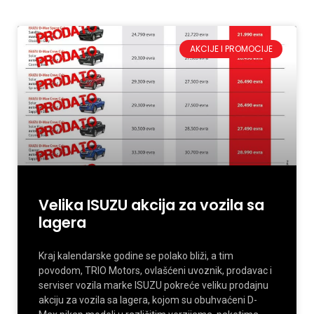
AKCIJE I PROMOCIJE
Velika ISUZU akcija za vozila sa
lagera
Kraj kalendarske godine se polako bliži, a tim
povodom, TRIO Motors, ovlašćeni uvoznik, prodavac i
serviser vozila marke ISUZU pokreće veliku prodajnu
akciju za vozila sa lagera, kojom su obuhvaćeni D-