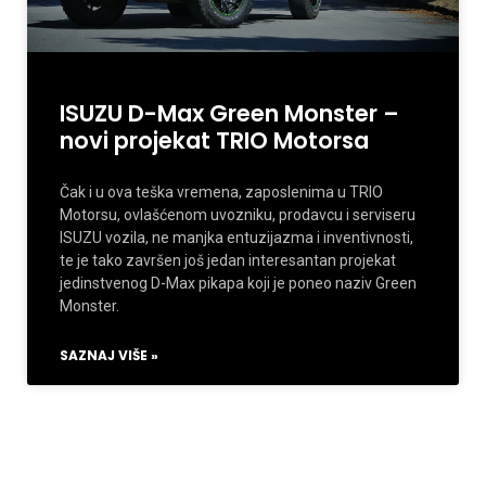
ISUZU D-Max Green Monster –
novi projekat TRIO Motorsa
Čak i u ova teška vremena, zaposlenima u TRIO
Motorsu, ovlašćenom uvozniku, prodavcu i serviseru
ISUZU vozila, ne manjka entuzijazma i inventivnosti,
te je tako završen još jedan interesantan projekat
jedinstvenog D-Max pikapa koji je poneo naziv Green
Monster.
SAZNAJ VIŠE »