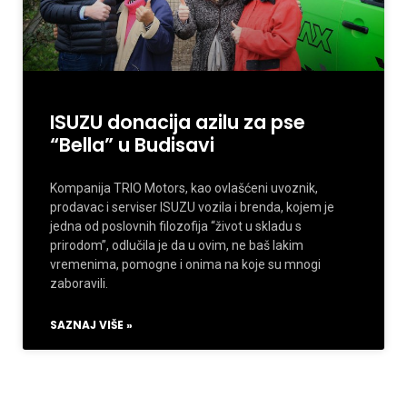
ISUZU donacija azilu za pse
“Bella” u Budisavi
Kompanija TRIO Motors, kao ovlašćeni uvoznik,
prodavac i serviser ISUZU vozila i brenda, kojem je
jedna od poslovnih filozofija “život u skladu s
prirodom”, odlučila je da u ovim, ne baš lakim
vremenima, pomogne i onima na koje su mnogi
zaboravili.
SAZNAJ VIŠE »