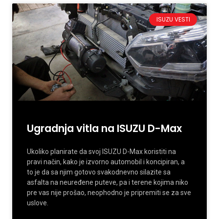
ISUZU VESTI
Ugradnja vitla na ISUZU D-Max
Ukoliko planirate da svoj ISUZU D-Max koristiti na
pravi način, kako je izvorno automobil i koncipiran, a
to je da sa njim gotovo svakodnevno silazite sa
asfalta na neuređene puteve, pa i terene kojima niko
pre vas nije prošao, neophodno je pripremiti se za sve
uslove.