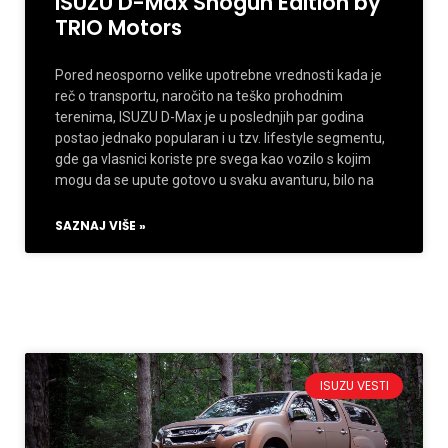
ISUZU D-Max Shogun Edition by
TRIO Motors
Pored neosporno velike upotrebne vrednosti kada je
reč o transportu, naročito na teško prohodnim
terenima, ISUZU D-Max je u poslednjih par godina
postao jednako popularan i u tzv. lifestyle segmentu,
gde ga vlasnici koriste pre svega kao vozilo s kojim
mogu da se upute gotovo u svaku avanturu, bilo na
SAZNAJ VIŠE »
ISUZU VESTI