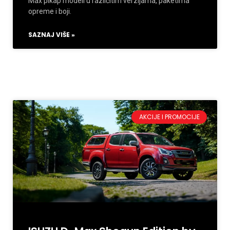
Max pikap modeli u različitim verzijama, paketima
opreme i boji.
SAZNAJ VIŠE »
AKCIJE I PROMOCIJE