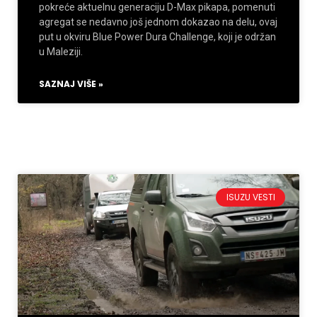
pokreće aktuelnu generaciju D-Max pikapa, pomenuti
agregat se nedavno još jednom dokazao na delu, ovaj
put u okviru Blue Power Dura Challenge, koji je održan
u Maleziji.
SAZNAJ VIŠE »
ISUZU VESTI