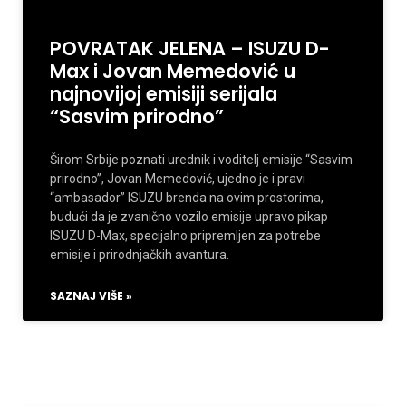
POVRATAK JELENA – ISUZU D-
Max i Jovan Memedović u
najnovijoj emisiji serijala
“Sasvim prirodno”
Širom Srbije poznati urednik i voditelj emisije “Sasvim
prirodno”, Jovan Memedović, ujedno je i pravi
“ambasador” ISUZU brenda na ovim prostorima,
budući da je zvanično vozilo emisije upravo pikap
ISUZU D-Max, specijalno pripremljen za potrebe
emisije i prirodnjačkih avantura.
SAZNAJ VIŠE »