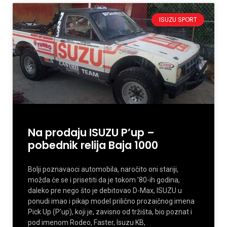
ISUZU SPORT
Na prodaju ISUZU P’up –
pobednik relija Baja 1000
Bolji poznavaoci automobila, naročito oni stariji,
možda će se i prisetiti da je tokom ’80-ih godina,
daleko pre nego što je debitovao D-Max, ISUZU u
ponudi imao i pikap model prilično prozaičnog imena
Pick Up (P’up), koji je, zavisno od tržišta, bio poznat i
pod imenom Rodeo, Faster, Isuzu KB,